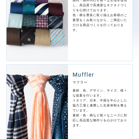
国内・国外問わず様々な生地を使用
し、高品質で高感度なネクタイづく
りを心掛けております。
色・柄を豊富に取り揃えお客様のご
要望をくみ取りながら、ご満足いた
だける商品づくりを行っておりま
す。
Muffler
マフラー
素材、色、デザイン、サイズ、様々
な提案を行います。
イタリア、日本、中国を中心とした
協力工場と連携した生産体制を整え
ています。
素材・色・柄など様々なニーズに対
応し高品質な物作りを心がけており
ます。