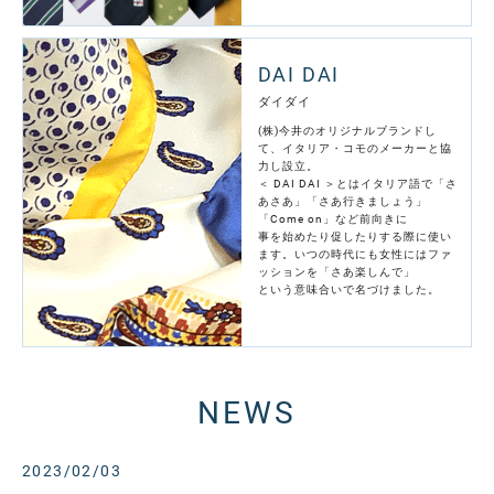
DAI DAI
ダイダイ
(株)今井のオリジナルブランドし
て、イタリア・コモのメーカーと協
力し設立。
＜ DAI DAI ＞とはイタリア語で「さ
あさあ」「さあ行きましょう」
「Come on」など前向きに
事を始めたり促したりする際に使い
ます。いつの時代にも女性にはファ
ッションを「さあ楽しんで」
という意味合いで名づけました。
NEWS
2023/02/03